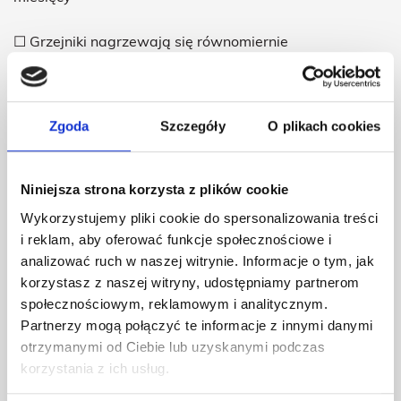
☐ Grzejniki nagrzewają się równomiernie
☐ Kocioł pracuje cicho i stabilnie
Zgoda
Szczegóły
O plikach cookies
☐ Ciśnienie instalacji jest regularnie kontrolowane
☐ Nie występują wycieki ani ślady korozji
Niniejsza strona korzysta z plików cookie
Wykorzystujemy pliki cookie do spersonalizowania treści
☐ Nie zauważasz wzrostu rachunków za gaz
i reklam, aby oferować funkcje społecznościowe i
analizować ruch w naszej witrynie. Informacje o tym, jak
☐ Przeglądy wykonuje uprawniony serwisant
korzystasz z naszej witryny, udostępniamy partnerom
społecznościowym, reklamowym i analitycznym.
Jeżeli choć jeden punkt pozostaje nieodhaczony, warto
Partnerzy mogą połączyć te informacje z innymi danymi
zaplanować profesjonalny serwis.
otrzymanymi od Ciebie lub uzyskanymi podczas
korzystania z ich usług.
Fakty i mity dotyczące